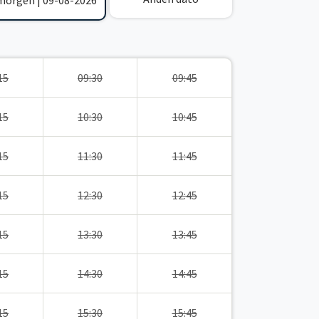
 morgen | 09-08-2026
15
09:30
09:45
15
10:30
10:45
15
11:30
11:45
15
12:30
12:45
15
13:30
13:45
15
14:30
14:45
15
15:30
15:45