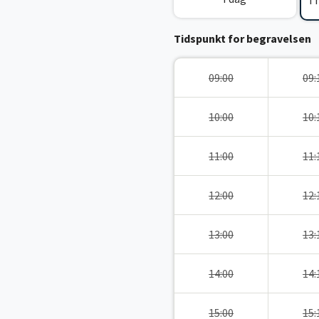
I
Tidspunkt for begravelsen
09:00
09:
10:00
10:
11:00
11:
12:00
12:
13:00
13:
14:00
14:
15:00
15: