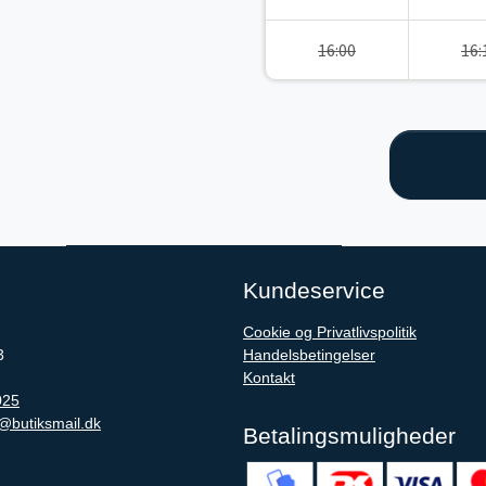
16:00
16:
Kundeservice
Cookie og Privatlivspolitik
3
Handelsbetingelser
Kontakt
025
@butiksmail.dk
Betalingsmuligheder