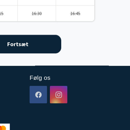
15
16:30
16:45
Følg os