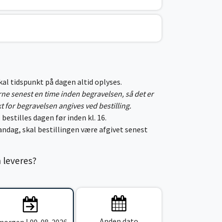
skal tidspunkt på dagen altid oplyses.
erne senest en time inden begravelsen, så det er
kt for begravelsen angives ved bestilling.
 bestilles dagen før inden kl. 16.
ndag, skal bestillingen være afgivet senest
n leveres?
Anden dato