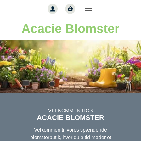
Gå til hoved-indhold
Acacie Blomster
VELKOMMEN HOS
ACACIE BLOMSTER
Velkommen til vores spændende
blomsterbutik, hvor du altid møder et