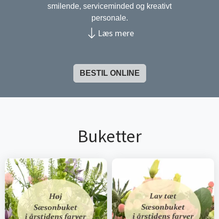
smilende, serviceminded og kreativt
personale.
Læs mere
Vi er altid behjælpelige med råd og vejledning
og hvis du har specielle ønsker er vi parate til
at udføre næsten alle typer af opgaver.
BESTIL ONLINE
Vi glæder os til at se dig i en af vores
spændende butik!
Hos os kan du hurtigt og nemt bestille
buketter, begravelsesbinderi, gaveartikler mm.
Buketter
enten til udbringning eller afhentning.
Butikken samarbejder med Interflora Danmark
A/S, hvilket vil sige, at vi leverer og modtager
ordrer fra hele verden, og at forretningsgangen
er bygget op omkring faglærte dygtige
blomsterdekoratører.