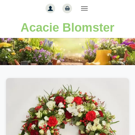
Gå til hoved-indhold
Acacie Blomster