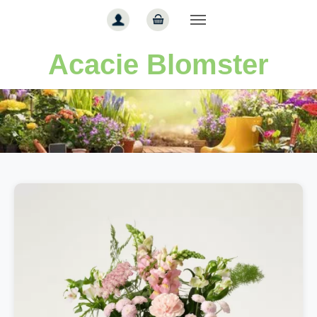
Gå til hoved-indhold
Acacie Blomster