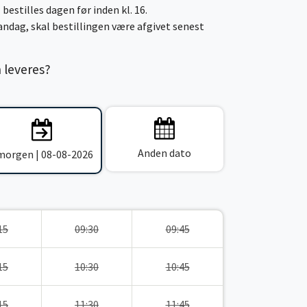
 bestilles dagen før inden kl. 16.
ndag, skal bestillingen være afgivet senest
n leveres?
Anden dato
 morgen | 08-08-2026
15
09:30
09:45
15
10:30
10:45
15
11:30
11:45