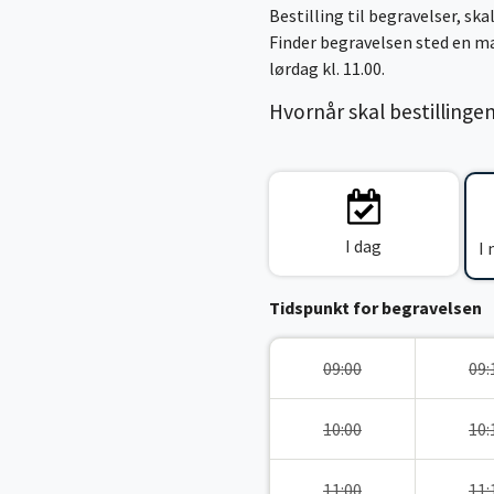
Bestilling til begravelser, skal
Finder begravelsen sted en ma
lørdag kl. 11.00.
Hvornår skal bestillinge
I dag
I
Tidspunkt for begravelsen
09:00
09:
10:00
10:
11:00
11: