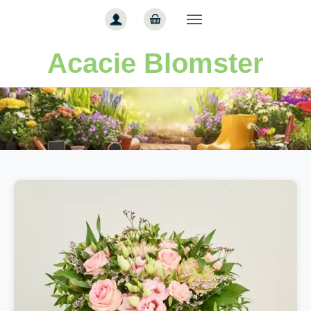
Gå til hoved-indhold
Acacie Blomster